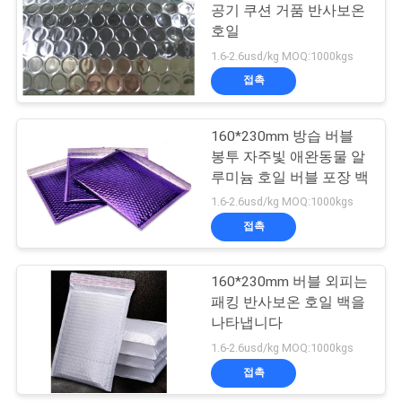
스
공기 쿠션 거품 반사보온
호일
85
1.6-2.6usd/kg MOQ:1000kgs
인
접촉
투명한 포장 필름
용
160*230mm 방습 버블
을
봉투 자주빛 애완동물 알
요
루미늄 호일 버블 포장 백
1.6-2.6usd/kg MOQ:1000kgs
청
접촉
18
하
160*230mm 버블 외피는
십
접착 필름
패킹 반사보온 호일 백을
시
나타냅니다
1.6-2.6usd/kg MOQ:1000kgs
오
접촉