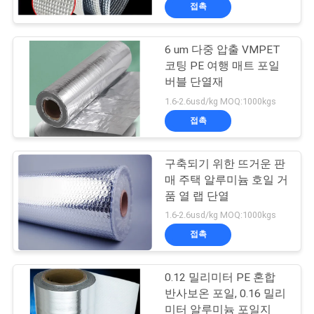
접촉
리
에
6 um 다중 압출 VMPET
15
코팅 PE 여행 매트 포일
관
버블 단열재
금속 CPP 영화
한
1.6-2.6usd/kg MOQ:1000kgs
접촉
것
구축되기 위한 뜨거운 판
공
매 주택 알루미늄 호일 거
품 열 랩 단열
장
33
1.6-2.6usd/kg MOQ:1000kgs
금속을 입힌 애완 동
투
접촉
어
물 영화
0.12 밀리미터 PE 혼합
반사보온 포일, 0.16 밀리
미터 알루미늄 포일지