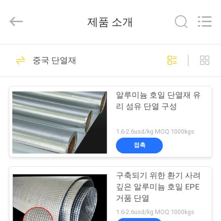
-
2026
Weifang
제품 소개
Bright
Master
Importing
and
Exporting
집
50
Co.,Ltd.
중국 단열재
All
Rights
Reserved.
금속화 필름
제
알루미늄 호일 단열재 유
품
리 섬유 단열 구성
1.6-2.6usd/kg MOQ:1000kgs
비
접촉
36
디
Bopp 금속을 입힌 영
구축되기 위한 환기 사려
오
깊은 알루미늄 호일 EPE
화
거품 단열
우
1.6-2.6usd/kg MOQ:1000kgs