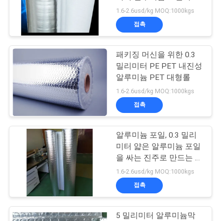
품
1.6-2.6usd/kg MOQ:1000kgs
질
접촉
25
관
패키징 머신을 위한 0.3
리
컬러 금속화 필름
밀리미터 PE PET 내진성
알루미늄 PET 대형롤
저
1.6-2.6usd/kg MOQ:1000kgs
접촉
희
와
알루미늄 포일, 0.3 밀리
19
미터 얇은 알루미늄 포일
연
을 싸는 진주로 만드는 면
금 은 종이
복합체
락
1.6-2.6usd/kg MOQ:1000kgs
접촉
뉴
5 밀리미터 알루미늄막