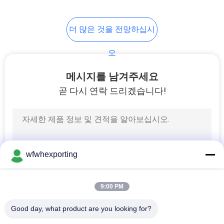
사
40
이
더 많은 것을 전망하십시
포장 필름
트
오
맵
메시지를 남겨주세요
곧 다시 연락 드리겠습니다!
개
15
인
정
단열재
wfwhexporting
보
보
9:00 PM
호
Good day, what product are you looking for?